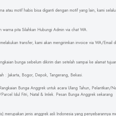
na atau motif habis bisa diganti dengan motif yang lain, kami selal
 warna pita Silahkan Hubungi Admin via chat WA.
 melakukan transfer, kami akan mengirimkan invoice via WA/Email 
angkaian bunga sebelum dikirim dan setelah sampai ke alamat tujua
ah : Jakarta, Bogor, Depok, Tangerang, Bekasi.
 Rangkaian Bunga Anggrek untuk acara Ulang Tahun, Pelantikan/Nai
Parcel Idul Fitri, Natal & Imlek. Pesan Bunga Anggrek sekarang
s) merupakan jenis anggrek asli Indonesia yang penyebarannya me