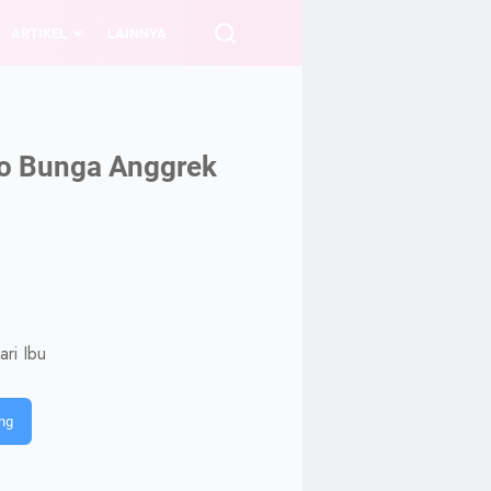
ARTIKEL
LAINNYA
do Bunga Anggrek
ri Ibu
ng