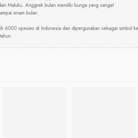
 dan Maluku. Anggrek bulan memiliki bunga yang sangat
Keranjang masih kosong
sampai enam bulan.
bih 6000 spesies di Indonesia dan dipergunakan sebagai simbol k
tahun.
Chat Admin