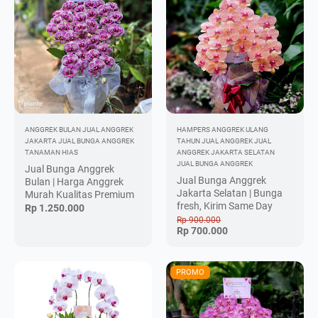
ANGGREK BULAN
JUAL ANGGREK
HAMPERS ANGGREK ULANG
JAKARTA
JUAL BUNGA ANGGREK
TAHUN
JUAL ANGGREK
JUAL
TANAMAN HIAS
ANGGREK JAKARTA SELATAN
JUAL BUNGA ANGGREK
Jual Bunga Anggrek
Jual Bunga Anggrek
Bulan | Harga Anggrek
Jakarta Selatan | Bunga
Murah Kualitas Premium
fresh, Kirim Same Day
Rp 1.250.000
Rp 900.000
Rp 700.000
PROMO