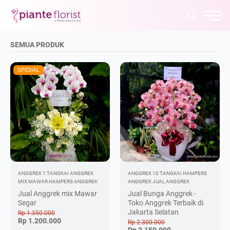
SEMUA PRODUK
SPESIAL
ANGGREK 1 TANGKAI
ANGGREK
ANGGREK 10 TANGKAI
HAMPERS
MIX MAWAR
HAMPERS ANGGREK
ANGGREK
JUAL ANGGREK
Jual Anggrek mix Mawar
Jual Bunga Anggrek -
Segar
Toko Anggrek Terbaik di
Jakarta Selatan
Rp 1.350.000
Rp 1.200.000
Rp 2.300.000