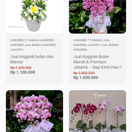
ANGGREK 2 TANGKAI
HAMPERS
ANGGREK 7 TANGKAI
JUAL
ANGGREK
JUAL BUNGA ANGGREK
ANGGREK JAKARTA
JUAL BUNGA
JAKARTA
ANGGREK
Jual Anggrek bulan dan
Jual Anggrek Bulan
Mawar
Murah & Premium
Jakarta – Siap Kirim Hari !
Rp 1.200.000
Rp 1.100.000
Rp 1.800.000
Rp 1.650.000