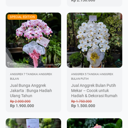
Rp 2.150.000
SPECIAL EDITION
ANGGREK 7 TANGKAI
ANGGREK
ANGGREK 5 TANGKAI
ANGGREK
BULAN
BULAN PUTIH
Jual Bunga Anggrek
Jual Anggrek Bulan Putih
Jakarta : Bunga Hadiah
Mekar – Cocok untuk
Ulang Tahun
Hadiah & Dekorasi Rumah
Rp 2.000.000
Rp 1.750.000
Rp 1.900.000
Rp 1.500.000